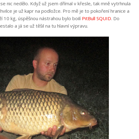
se nic nedělo. Když už jsem dřímal v křesle, tak mně vytrhnula
vilce je už kapr na podložce. Pro mě je to pokoření hranice a
ží 10 kg, úspěšnou nástrahou bylo boilí
PitBull SQUID
. Do
talo a já se už těšil na tu hlavní výpravu.