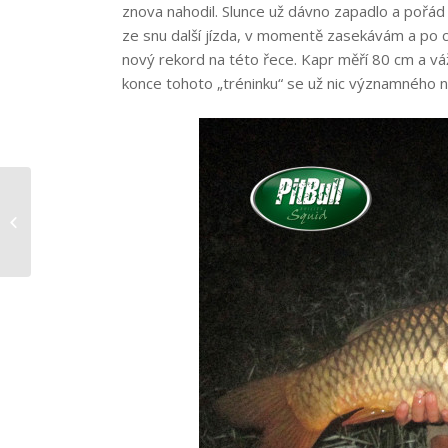
znova nahodil. Slunce už dávno zapadlo a pořád 
ze snu další jízda, v momentě zasekávám a po ch
nový rekord na této řece. Kapr měří 80 cm a vá
konce tohoto „tréninku“ se už nic významného nes
Štědrodenní kapři