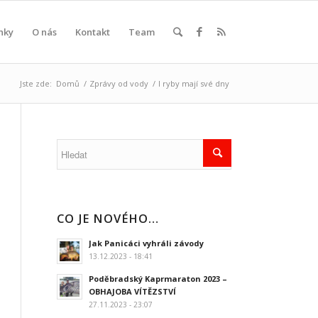
nky
O nás
Kontakt
Team
Jste zde:
Domů
/
Zprávy od vody
/
I ryby mají své dny
CO JE NOVÉHO…
Jak Panicáci vyhráli závody
13.12.2023 - 18:41
Poděbradský Kaprmaraton 2023 –
OBHAJOBA VÍTĚZSTVÍ
27.11.2023 - 23:07