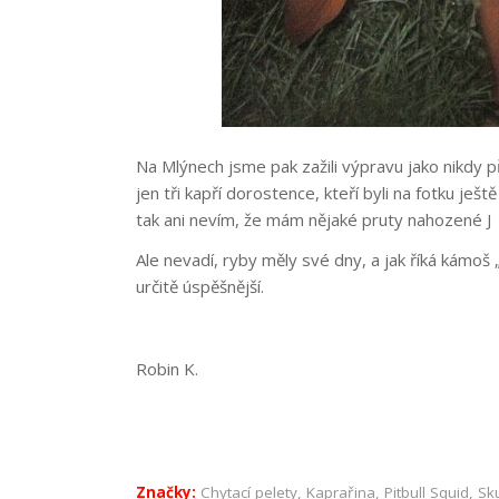
Na Mlýnech jsme pak zažili výpravu jako nikdy 
jen tři kapří dorostence, kteří byli na fotku ješ
tak ani nevím, že mám nějaké pruty nahozené J
Ale nevadí, ryby měly své dny, a jak říká kámoš 
určitě úspěšnější.
Robin K.
Značky:
Chytací pelety
,
Kaprařina
,
Pitbull Squid
,
Sk