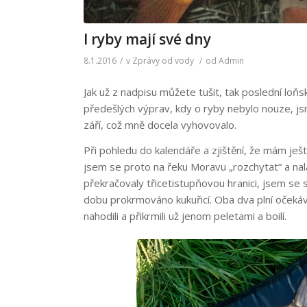
I ryby mají své dny
8.1.2016
/
v
Zprávy od vody
/
od
Admin
Jak už z nadpisu můžete tušit, tak poslední lo
předešlých výprav, kdy o ryby nebylo nouze, js
září, což mně docela vyhovovalo.
Při pohledu do kalendáře a zjištění, že mám ještě
jsem se proto na řeku Moravu „rozchytat“ a nala
překračovaly třicetistupňovou hranici, jsem se 
dobu prokrmováno kukuřicí. Oba dva plní očekáv
nahodili a přikrmili už jenom peletami a boilí.