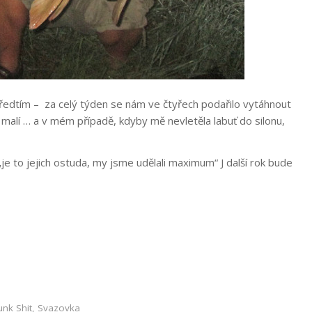
předtím – za celý týden se nám ve čtyřech podařilo vytáhnout
tě malí … a v mém případě, kdyby mě nevletěla labuť do silonu,
„je to jejich ostuda, my jsme udělali maximum“ J další rok bude
unk Shit
,
Svazovka