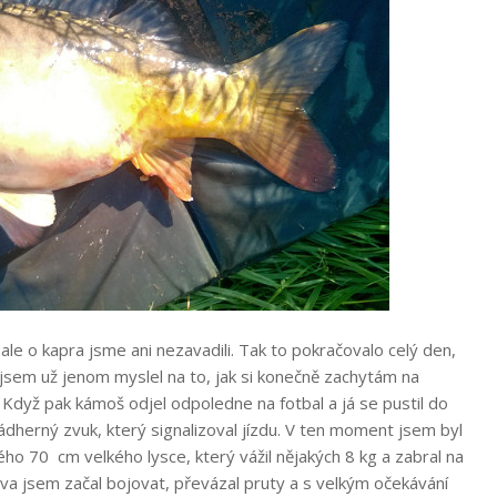
ale o kapra jsme ani nezavadili. Tak to pokračovalo celý den,
jsem už jenom myslel na to, jak si konečně zachytám na
Když pak kámoš odjel odpoledne na fotbal a já se pustil do
ádherný zvuk, který signalizoval jízdu. V ten moment jsem byl
ho 70 cm velkého lysce, který vážil nějakých 8 kg a zabral na
ova jsem začal bojovat, převázal pruty a s velkým očekávání