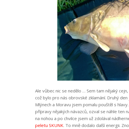
Ale vůbec nic se nedělo … Sem tam nějaký cejn, 
což bylo pro nás obrovské zklamání. Druhý den 
Mlýnech a Moravu jsem pomalu pouštěl s hlavy. 
přípravy nějakých návazců, ozval se náhle ten n
na nohou a po chvilce jsem už zdolával nádherné
peletu SKUNK
. To mně dodalo další energii. Zn