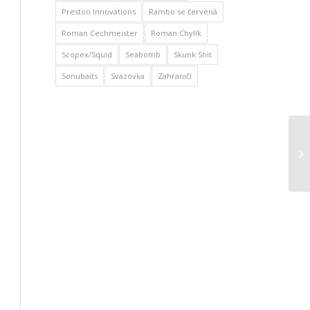
Preston Innovations
Rambo se červená
Roman Cechmeister
Roman Chylík
Scopex/Squid
Seabomb
Skunk Shit
Sonubaits
Svazovka
Zahraničí