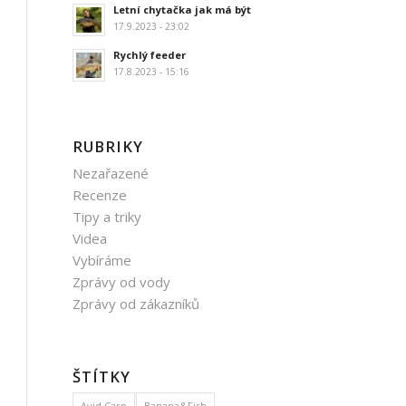
Letní chytačka jak má být
17.9.2023 - 23:02
Rychlý feeder
17.8.2023 - 15:16
RUBRIKY
Nezařazené
Recenze
Tipy a triky
Videa
Vybíráme
Zprávy od vody
Zprávy od zákazníků
ŠTÍTKY
Avid Carp
Banana&Fish