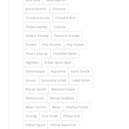
Black Panther
Chiméra
Chiméra Green
Chiméra Red
Chytací pelety
Cralusso
Dalibor Koutný
Famózní švestka
Feeder
Filip Hrodek
Filip Hužvík
Fluoro pop-up
František Badin
Highlites
Indian Spice-Apač
Kamil Klepač
Kaprařina
Karel Ševčík
Korum
Kořeněný tuňák
Lukáš Böhm
Marek Slezák
Method Feeder
Method mix
Michal Sedláček
Milan Tychler
Miras
Ondřej Purket
Oozing
Petr Polák
Pitbull Krill
Pitbull Squid
Pitbull SuperFish