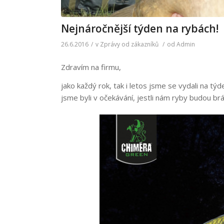
Nejnáročnější týden na rybách!
26.6.2016
/
v
Zprávy od zákazníků
/
od
Admin
Zdravím na firmu,
jako každý rok, tak i letos jsme se vydali na tý
jsme byli v očekávání, jestli nám ryby budou brá