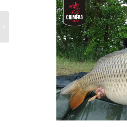
„Změna místa, ryba
jistá“