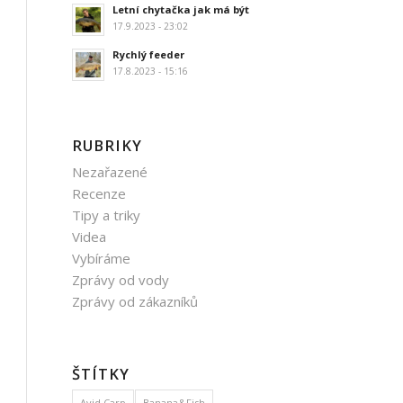
Letní chytačka jak má být
17.9.2023 - 23:02
Rychlý feeder
17.8.2023 - 15:16
RUBRIKY
Nezařazené
Recenze
Tipy a triky
Videa
Vybíráme
Zprávy od vody
Zprávy od zákazníků
ŠTÍTKY
Avid Carp
Banana&Fish