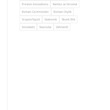
Preston Innovations
Rambo se červená
Roman Cechmeister
Roman Chylík
Scopex/Squid
Seabomb
Skunk Shit
Sonubaits
Svazovka
Zahraničí