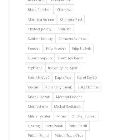
Black Panther
Chiméra
Chiméra Green
Chiméra Red
Chytací pelety
Cralusso
Dalibor Koutný
Famózní švestka
Feeder
Filip Hrodek
Filip Hužvík
Fluoro pop-up
František Badin
Highlites
Indian Spice-Apač
Kamil Klepač
Kaprařina
Karel Ševčík
Korum
Kořeněný tuňák
Lukáš Böhm
Marek Slezák
Method Feeder
Method mix
Michal Sedláček
Milan Tychler
Miras
Ondřej Purket
Oozing
Petr Polák
Pitbull Krill
Pitbull Squid
Pitbull SuperFish