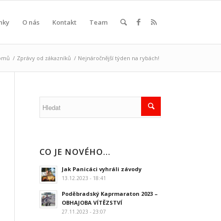
nky
O nás
Kontakt
Team
omů
/
Zprávy od zákazníků
/
Nejnáročnější týden na rybách!
CO JE NOVÉHO…
Jak Panicáci vyhráli závody
13.12.2023 - 18:41
Poděbradský Kaprmaraton 2023 –
OBHAJOBA VÍTĚZSTVÍ
27.11.2023 - 23:07